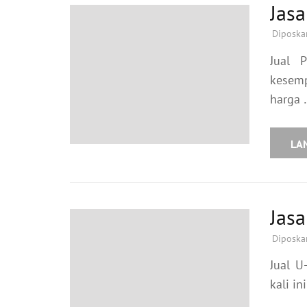
Jas
Diposka
Jual 
kesemp
harga 
LA
Jas
Diposka
Jual U
kali i