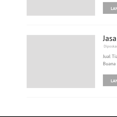
LA
Jas
Diposka
Jual T
Buana 
LA