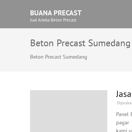
Lompat
BUANA PRECAST
ke
konten
Jual Aneka Beton Precast
(Tekan
Enter)
Beton Precast Sumedang
Beton Precast Sumedang
Jas
Diposka
Panel 
pagar
kami u