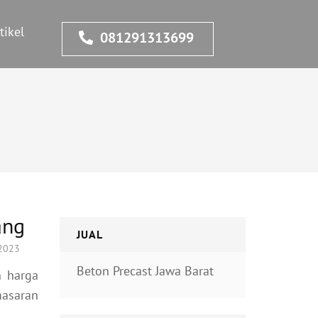
tikel
081291313699
ang
JUAL
 2023
Beton Precast Jawa Barat
 harga
asaran