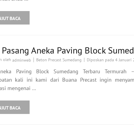
NJUT BACA
a Pasang Aneka Paving Block Sume
n oleh
Beton Precast Sumedang
Diposkan pada
4 Januari
adminweb
Aneka Paving Block Sumedang Terbaru Termurah 
atan kali ini kami dari Buana Precast ingin menyam
asi mengenai …
NJUT BACA