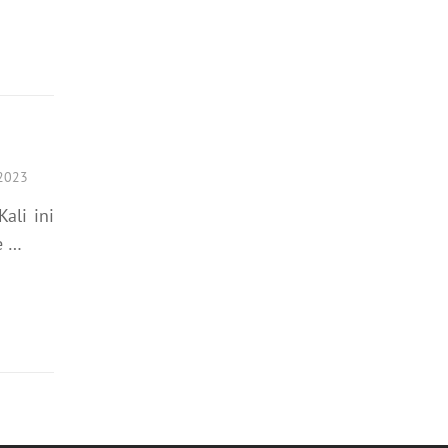
 2023
ali ini
e …