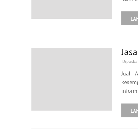
LA
Jas
Diposka
Jual 
kesemp
inform
LA